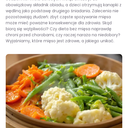
obowiązkowy składnik obiadu, a dzieci otrzymują kanapki z
wędliną jako podstawę drugiego śniadania. Zalecenia nie
pozostawiają złudzeń: zbyt częste spożywanie mięsa
może mieć poważne konsekwencje dla zdrowia. Skąd
biorą się wątpliwości? Czy dieta bez mięsa naprawdę
chroni przed chorobami, czy raczej naraża na niedobory?
Wyjaśniamy, które mięso jest zdrowe, a jakiego unikać.
Czy mięso jest zdrowe? Fakty, mity i zalety diety pescowegetariańskiej