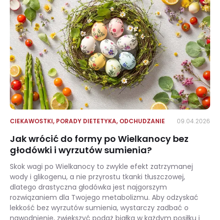
CIEKAWOSTKI
,
PORADY DIETETYKA
,
ODCHUDZANIE
09.04.2026
Jak wrócić do formy po Wielkanocy bez
głodówki i wyrzutów sumienia?
Skok wagi po Wielkanocy to zwykle efekt zatrzymanej
wody i glikogenu, a nie przyrostu tkanki tłuszczowej,
dlatego drastyczna głodówka jest najgorszym
rozwiązaniem dla Twojego metabolizmu. Aby odzyskać
lekkość bez wyrzutów sumienia, wystarczy zadbać o
nawodnienie, zwiększyć podaż białka w każdym posiłku i