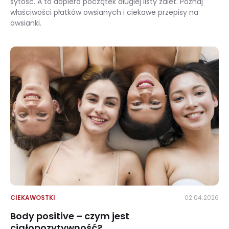
sytość. A to dopiero początek długiej listy zalet. Poznaj
właściwości płatków owsianych i ciekawe przepisy na
owsianki.
Owsianka i jej właściwości – śniadaniowy superfood, który warto pokochać
CIEKAWOSTKI
02.04.2026
Body positive – czym jest
ciałopozytywność?