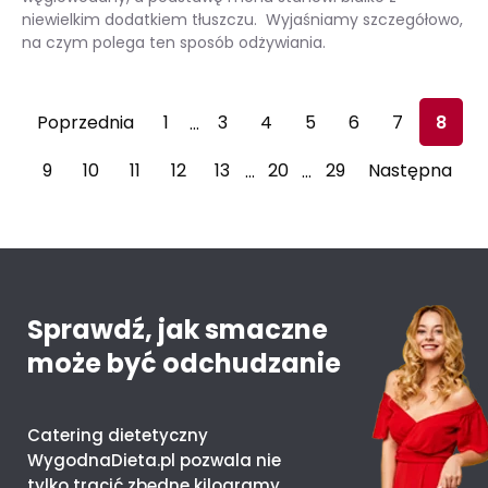
niewielkim dodatkiem tłuszczu. Wyjaśniamy szczegółowo,
na czym polega ten sposób odżywiania.
Dieta kopenhaska – zasady i efekty. Czy to dobry sposób na odchudzanie?
Poprzednia
1
3
4
5
6
7
8
…
9
10
11
12
13
20
29
Następna
…
…
Sprawdź, jak smaczne
może być odchudzanie
Catering dietetyczny
WygodnaDieta.pl pozwala nie
tylko tracić zbędne kilogramy,