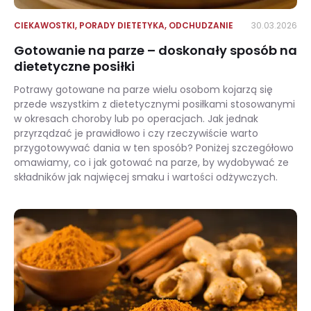
CIEKAWOSTKI
,
PORADY DIETETYKA
,
ODCHUDZANIE
30.03.2026
Gotowanie na parze – doskonały sposób na
dietetyczne posiłki
Potrawy gotowane na parze wielu osobom kojarzą się
przede wszystkim z dietetycznymi posiłkami stosowanymi
w okresach choroby lub po operacjach. Jak jednak
przyrządzać je prawidłowo i czy rzeczywiście warto
przygotowywać dania w ten sposób? Poniżej szczegółowo
omawiamy, co i jak gotować na parze, by wydobywać ze
składników jak najwięcej smaku i wartości odżywczych.
Gotowanie na parze – doskonały sposób na dietetyczne posiłki