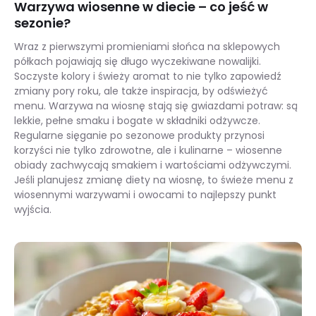
Warzywa wiosenne w diecie – co jeść w
sezonie?
Wraz z pierwszymi promieniami słońca na sklepowych
półkach pojawiają się długo wyczekiwane nowalijki.
Soczyste kolory i świeży aromat to nie tylko zapowiedź
zmiany pory roku, ale także inspiracja, by odświeżyć
menu. Warzywa na wiosnę stają się gwiazdami potraw: są
lekkie, pełne smaku i bogate w składniki odżywcze.
Regularne sięganie po sezonowe produkty przynosi
korzyści nie tylko zdrowotne, ale i kulinarne – wiosenne
obiady zachwycają smakiem i wartościami odżywczymi.
Jeśli planujesz zmianę diety na wiosnę, to świeże menu z
wiosennymi warzywami i owocami to najlepszy punkt
wyjścia.
Warzywa wiosenne w diecie – co jeść w sezonie?