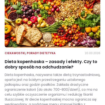
CIEKAWOSTKI
,
PORADY DIETETYKA
20.03.2026
Dieta kopenhaska – zasady i efekty. Czy to
dobry sposób na odchudzanie?
Dieta kopenhaska, nazywana także dietą trzynastodniową,
oparta jest na ścisłym przestrzeganiu ustalonego
jadłospisu oraz godzin posiłków. Zakłada drastyczne
ograniczenie kalorii (do około 700–800/dzień), co ma na
celu szybkie oczyszczenie organizmu i redukcję tkanki
tłuszczowej. W diecie kopenhaskiej mocno ogranicza się
węglowodany, a podstawę menu stanowi białko z