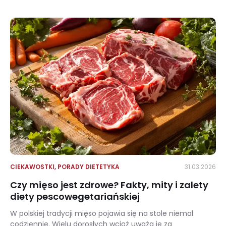
Dieta na dobry wzrok – jakie produkty są zdrowe dla naszych oczu?
CIEKAWOSTKI
,
PORADY DIETETYKA
31.03.2026
Czy mięso jest zdrowe? Fakty, mity i zalety
diety pescowegetariańskiej
W polskiej tradycji mięso pojawia się na stole niemal
codziennie. Wielu dorosłych wciąż uważa je za