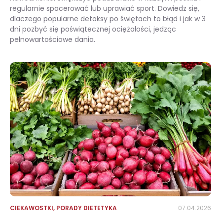
regularnie spacerować lub uprawiać sport. Dowiedz się,
dlaczego popularne detoksy po świętach to błąd i jak w 3
dni pozbyć się poświątecznej ociężałości, jedząc
pełnowartościowe dania.
Jak wrócić do formy po Wielkanocy bez głodówki i wyrzutów sumienia?
CIEKAWOSTKI
,
PORADY DIETETYKA
07.04.2026