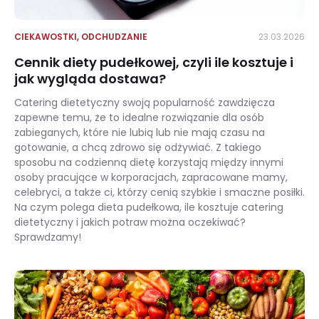
CIEKAWOSTKI
,
ODCHUDZANIE
23.03.2026
​​Cennik diety pudełkowej, czyli ile kosztuje i
jak wygląda dostawa?
Catering dietetyczny swoją popularność zawdzięcza
zapewne temu, że to idealne rozwiązanie dla osób
zabieganych, które nie lubią lub nie mają czasu na
gotowanie, a chcą zdrowo się odżywiać. Z takiego
sposobu na codzienną dietę korzystają między innymi
osoby pracujące w korporacjach, zapracowane mamy,
celebryci, a także ci, którzy cenią szybkie i smaczne posiłki.
Na czym polega dieta pudełkowa, ile kosztuje catering
dietetyczny i jakich potraw można oczekiwać?
Sprawdzamy!
​​Cennik diety pudełkowej, czyli ile kosztuje i jak wygląda dostawa?