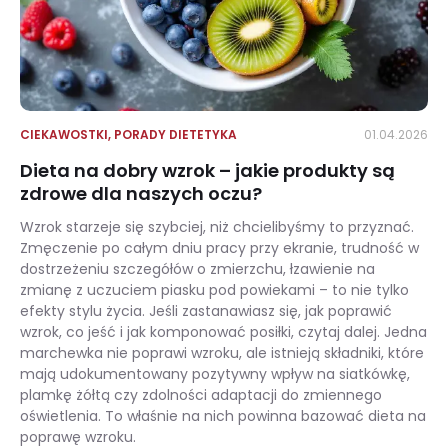
CIEKAWOSTKI
,
PORADY DIETETYKA
01.04.2026
Dieta na dobry wzrok – jakie produkty są
zdrowe dla naszych oczu?
Wzrok starzeje się szybciej, niż chcielibyśmy to przyznać.
Zmęczenie po całym dniu pracy przy ekranie, trudność w
dostrzeżeniu szczegółów o zmierzchu, łzawienie na
zmianę z uczuciem piasku pod powiekami – to nie tylko
efekty stylu życia. Jeśli zastanawiasz się, jak poprawić
wzrok, co jeść i jak komponować posiłki, czytaj dalej. Jedna
marchewka nie poprawi wzroku, ale istnieją składniki, które
mają udokumentowany pozytywny wpływ na siatkówkę,
plamkę żółtą czy zdolności adaptacji do zmiennego
oświetlenia. To właśnie na nich powinna bazować dieta na
poprawę wzroku.