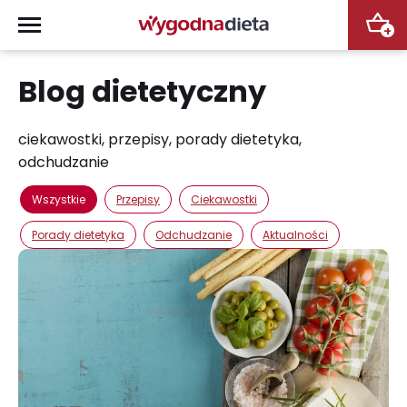
+
Blog dietetyczny
ciekawostki, przepisy, porady dietetyka,
odchudzanie
Wszystkie
Przepisy
Ciekawostki
Porady dietetyka
Odchudzanie
Aktualności