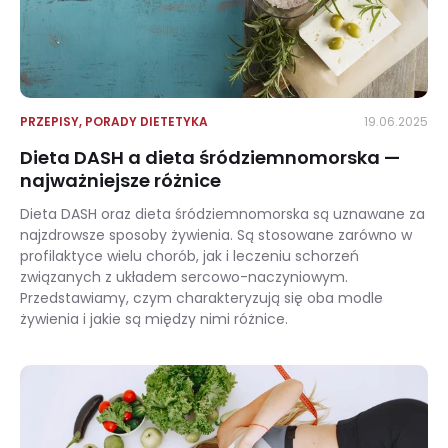
PRZEPISY
,
PORADY DIETETYKA
19.06.2025
Dieta DASH a dieta śródziemnomorska —
najważniejsze różnice
Dieta DASH oraz dieta śródziemnomorska są uznawane za
najzdrowsze sposoby żywienia. Są stosowane zarówno w
profilaktyce wielu chorób, jak i leczeniu schorzeń
związanych z układem sercowo-naczyniowym.
Przedstawiamy, czym charakteryzują się oba modle
żywienia i jakie są między nimi różnice.
Dieta DASH a dieta śródziemnomorska — najważniejsze różnice