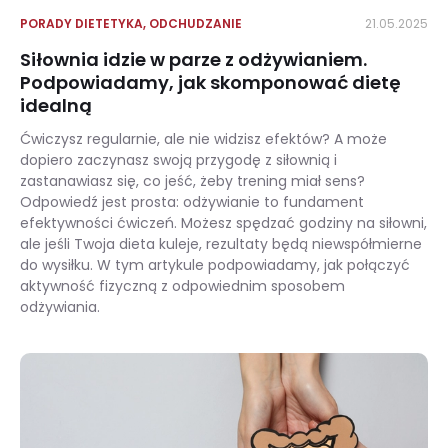
PORADY DIETETYKA
,
ODCHUDZANIE
21.05.2025
Siłownia idzie w parze z odżywianiem.
Podpowiadamy, jak skomponować dietę
idealną
Ćwiczysz regularnie, ale nie widzisz efektów? A może
dopiero zaczynasz swoją przygodę z siłownią i
zastanawiasz się, co jeść, żeby trening miał sens?
Odpowiedź jest prosta: odżywianie to fundament
efektywności ćwiczeń. Możesz spędzać godziny na siłowni,
ale jeśli Twoja dieta kuleje, rezultaty będą niewspółmierne
do wysiłku. W tym artykule podpowiadamy, jak połączyć
aktywność fizyczną z odpowiednim sposobem
odżywiania.
Siłownia idzie w parze z odżywianiem. Podpowiadamy, jak skomponować dietę idealną