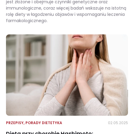
jest złożone i obejmuje czynniki genetyczne oraz
immunologiczne, coraz więcej badań wskazuje na istotną
rolę diety w łagodzeniu objawów i wspomaganiu leczenia
farmakologicznego.
Dieta przeciwzapalna w łuszczycy: praktyczny przewodnik i jadłospis
PRZEPISY
,
PORADY DIETETYKA
02.05.2025
Dieta przy chorobie Hashimoto: