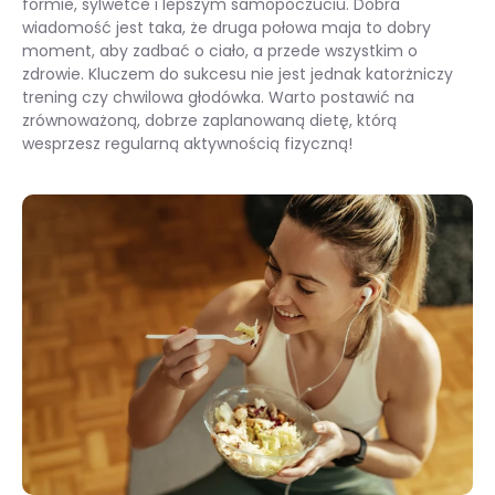
formie, sylwetce i lepszym samopoczuciu. Dobra
wiadomość jest taka, że druga połowa maja to dobry
moment, aby zadbać o ciało, a przede wszystkim o
zdrowie. Kluczem do sukcesu nie jest jednak katorżniczy
trening czy chwilowa głodówka. Warto postawić na
zrównoważoną, dobrze zaplanowaną dietę, którą
wesprzesz regularną aktywnością fizyczną!
To ostatni moment. Zobacz, jak dzięki diecie zbudować sylwetkę i formę na wakacje