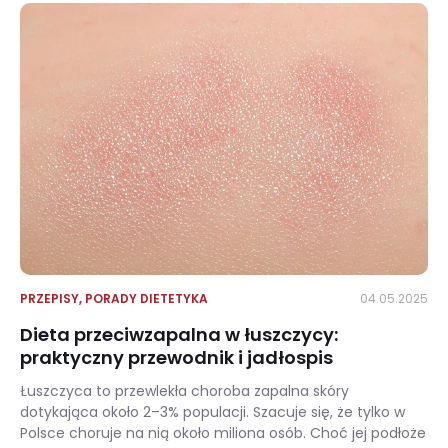
PRZEPISY
,
PORADY DIETETYKA
04.05.2025
Dieta przeciwzapalna w łuszczycy:
praktyczny przewodnik i jadłospis
Łuszczyca to przewlekła choroba zapalna skóry
dotykająca około 2–3% populacji. Szacuje się, że tylko w
Polsce choruje na nią około miliona osób. Choć jej podłoże