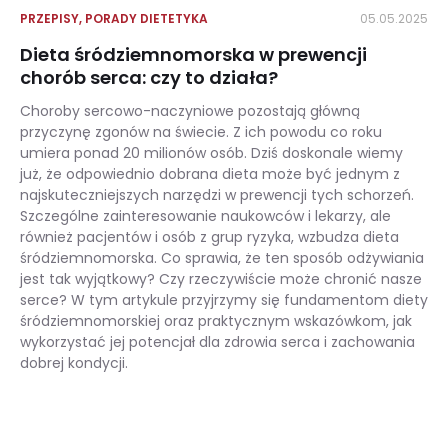
PRZEPISY
,
PORADY DIETETYKA
05.05.2025
Dieta śródziemnomorska w prewencji
chorób serca: czy to działa?
Choroby sercowo-naczyniowe pozostają główną
przyczynę zgonów na świecie. Z ich powodu co roku
umiera ponad 20 milionów osób. Dziś doskonale wiemy
już, że odpowiednio dobrana dieta może być jednym z
najskuteczniejszych narzędzi w prewencji tych schorzeń.
Szczególne zainteresowanie naukowców i lekarzy, ale
również pacjentów i osób z grup ryzyka, wzbudza dieta
śródziemnomorska. Co sprawia, że ten sposób odżywiania
jest tak wyjątkowy? Czy rzeczywiście może chronić nasze
serce? W tym artykule przyjrzymy się fundamentom diety
śródziemnomorskiej oraz praktycznym wskazówkom, jak
wykorzystać jej potencjał dla zdrowia serca i zachowania
dobrej kondycji.
Dieta śródziemnomorska w prewencji chorób serca: czy to działa?