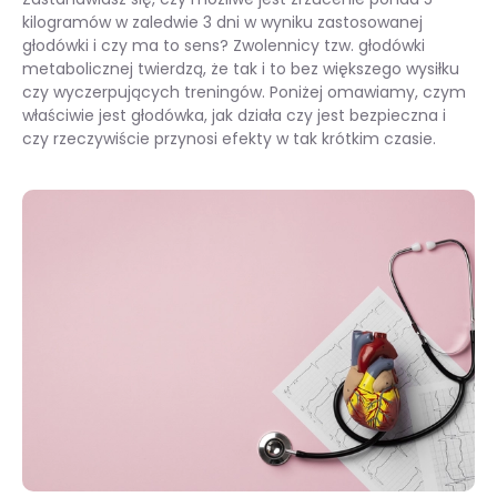
kilogramów w zaledwie 3 dni w wyniku zastosowanej
głodówki i czy ma to sens? Zwolennicy tzw. głodówki
metabolicznej twierdzą, że tak i to bez większego wysiłku
czy wyczerpujących treningów. Poniżej omawiamy, czym
właściwie jest głodówka, jak działa czy jest bezpieczna i
czy rzeczywiście przynosi efekty w tak krótkim czasie.
Głodówka metaboliczna – szybki sposób na redukcję wagi czy zagrożenie dla zdrowia?