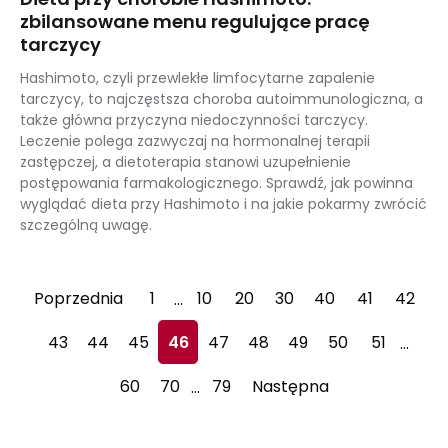
zbilansowane menu regulujące pracę
tarczycy
Hashimoto, czyli przewlekłe limfocytarne zapalenie
tarczycy, to najczęstsza choroba autoimmunologiczna, a
także główna przyczyna niedoczynności tarczycy.
Leczenie polega zazwyczaj na hormonalnej terapii
zastępczej, a dietoterapia stanowi uzupełnienie
postępowania farmakologicznego. Sprawdź, jak powinna
wyglądać dieta przy Hashimoto i na jakie pokarmy zwrócić
szczególną uwagę.
Dieta przy chorobie Hashimoto: zbilansowane menu regulujące pracę tarczycy
Poprzednia
1
10
20
30
40
41
42
…
43
44
45
46
47
48
49
50
51
…
60
70
79
Następna
…