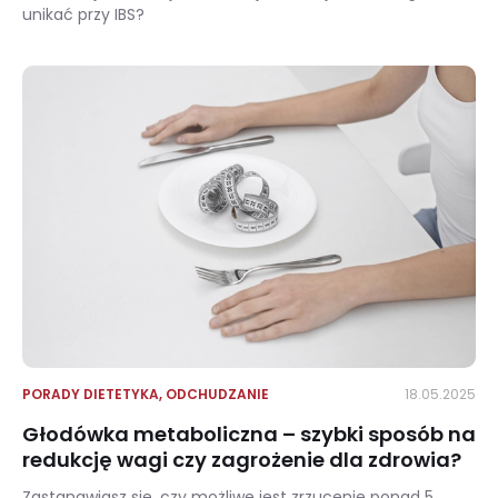
unikać przy IBS?
Dieta przy zespole drażliwego jelita – co może pomóc?
PORADY DIETETYKA
,
ODCHUDZANIE
18.05.2025
Głodówka metaboliczna – szybki sposób na
redukcję wagi czy zagrożenie dla zdrowia?
Zastanawiasz się, czy możliwe jest zrzucenie ponad 5