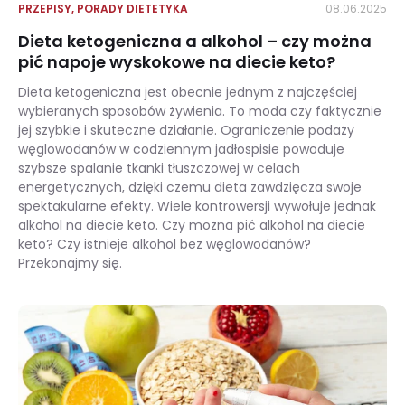
PRZEPISY
,
PORADY DIETETYKA
08.06.2025
Dieta ketogeniczna a alkohol – czy można
pić napoje wyskokowe na diecie keto?
Dieta ketogeniczna jest obecnie jednym z najczęściej
wybieranych sposobów żywienia. To moda czy faktycznie
jej szybkie i skuteczne działanie. Ograniczenie podaży
węglowodanów w codziennym jadłospisie powoduje
szybsze spalanie tkanki tłuszczowej w celach
energetycznych, dzięki czemu dieta zawdzięcza swoje
spektakularne efekty. Wiele kontrowersji wywołuje jednak
alkohol na diecie keto. Czy można pić alkohol na diecie
keto? Czy istnieje alkohol bez węglowodanów?
Przekonajmy się.
Dieta ketogeniczna a alkohol – czy można pić napoje wyskokowe na diecie keto?