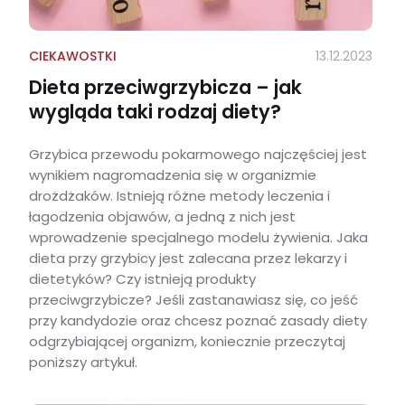
CIEKAWOSTKI
13.12.2023
Dieta przeciwgrzybicza – jak
wygląda taki rodzaj diety?
Grzybica przewodu pokarmowego najczęściej jest
wynikiem nagromadzenia się w organizmie
drożdżaków. Istnieją różne metody leczenia i
łagodzenia objawów, a jedną z nich jest
wprowadzenie specjalnego modelu żywienia. Jaka
dieta przy grzybicy jest zalecana przez lekarzy i
dietetyków? Czy istnieją produkty
przeciwgrzybicze? Jeśli zastanawiasz się, co jeść
przy kandydozie oraz chcesz poznać zasady diety
odgrzybiającej organizm, koniecznie przeczytaj
poniższy artykuł.
Dieta przeciwgrzybicza – jak wygląda taki rodzaj diety?