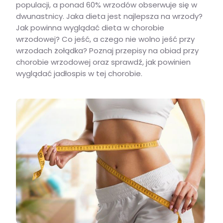
populacji, a ponad 60% wrzodów obserwuje się w
dwunastnicy. Jaka dieta jest najlepsza na wrzody?
Jak powinna wyglądać dieta w chorobie
wrzodowej? Co jeść, a czego nie wolno jeść przy
wrzodach żołądka? Poznaj przepisy na obiad przy
chorobie wrzodowej oraz sprawdź, jak powinien
wyglądać jadłospis w tej chorobie.
Dieta wrzodowa – co jeść a czego unikać w trakcie wrzodów?