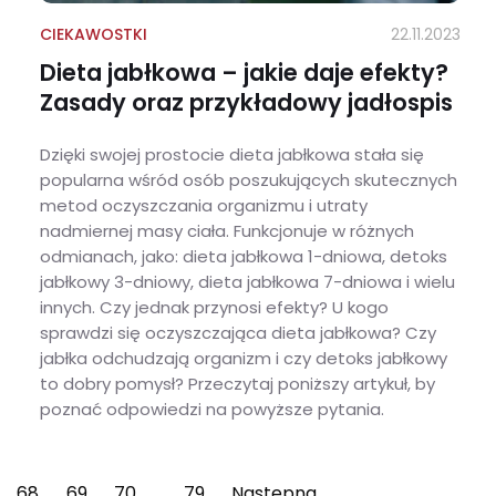
CIEKAWOSTKI
22.11.2023
Dieta jabłkowa – jakie daje efekty?
Zasady oraz przykładowy jadłospis
Dzięki swojej prostocie dieta jabłkowa stała się
popularna wśród osób poszukujących skutecznych
metod oczyszczania organizmu i utraty
nadmiernej masy ciała. Funkcjonuje w różnych
odmianach, jako: dieta jabłkowa 1-dniowa, detoks
jabłkowy 3-dniowy, dieta jabłkowa 7-dniowa i wielu
innych. Czy jednak przynosi efekty? U kogo
sprawdzi się oczyszczająca dieta jabłkowa? Czy
jabłka odchudzają organizm i czy detoks jabłkowy
to dobry pomysł? Przeczytaj poniższy artykuł, by
poznać odpowiedzi na powyższe pytania.
Dieta jabłkowa – jakie daje efekty? Zasady oraz przykładowy jadłospis
68
69
70
79
Następna
…