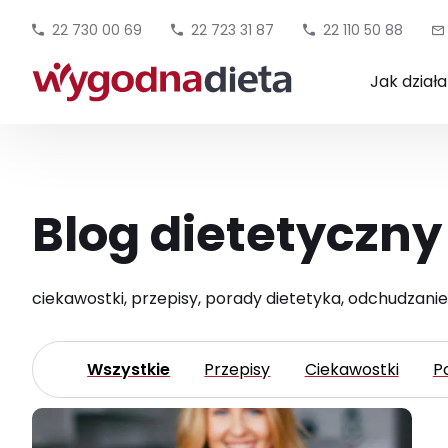
22 730 00 69
22 723 31 87
22 110 50 88
Jak dział
Blog dietetyczny
ciekawostki, przepisy, porady dietetyka, odchudzanie
Wszystkie
Przepisy
Ciekawostki
P