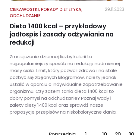
CIEKAWOSTKI
,
PORADY DIETETYKA
,
29.11.2023
ODCHUDZANIE
Dieta 1400 kcal – przykładowy
jadłospis i zasady odżywiania na
redukcji
Zmniejszenie dziennej liczby kalorii to
najpopularniejszy sposób na redukcję nadmiernej
masy ciała. Limit, który pozwoli zdrowo i na stałe
pozbyć się zbędnych kilogramów, należy jednak
ustalić w oparciu o indywidualne zapotrzebowanie
organizmu. Czy zatem tania dieta 1400 kcal to
dobry pomysł na odchudzanie? Poznaj wady i
zalety diety 1400 kcal oraz sprawdź nasze
propozycje przepisów na niskokaloryczne dania.
Dieta 1400 kcal – przykładowy jadłospis i zasady odżywiania na redukcji
Poprzednia
1
10
20
30
…