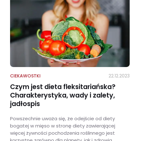
CIEKAWOSTKI
22.12.2023
Czym jest dieta fleksitariańska?
Charakterystyka, wady i zalety,
jadłospis
Powszechnie uważa się, że odejście od diety
bogatej w mięso w stronę diety zawierającej
więcej żywności pochodzenia roślinnego jest
korzystne zarówno dla planety, jak i zdrowia