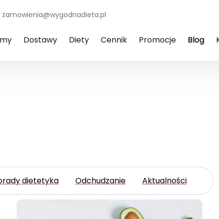
zamowienia@wygodnadieta.pl
amy
Dostawy
Diety
Cennik
Promocje
Blog
orady dietetyka
Odchudzanie
Aktualności