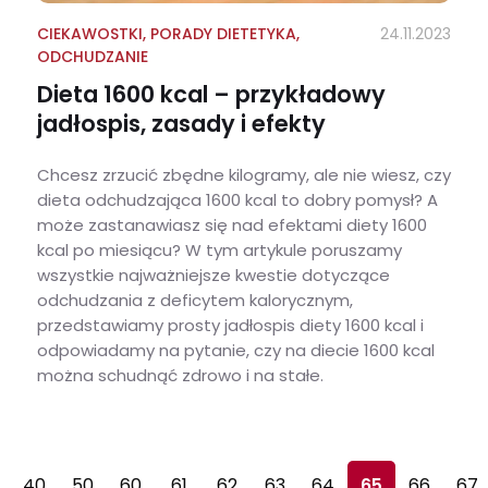
CIEKAWOSTKI
,
PORADY DIETETYKA
,
24.11.2023
ODCHUDZANIE
Dieta 1600 kcal – przykładowy
jadłospis, zasady i efekty
Chcesz zrzucić zbędne kilogramy, ale nie wiesz, czy
dieta odchudzająca 1600 kcal to dobry pomysł? A
może zastanawiasz się nad efektami diety 1600
kcal po miesiącu? W tym artykule poruszamy
wszystkie najważniejsze kwestie dotyczące
odchudzania z deficytem kalorycznym,
przedstawiamy prosty jadłospis diety 1600 kcal i
odpowiadamy na pytanie, czy na diecie 1600 kcal
można schudnąć zdrowo i na stałe.
Dieta 1600 kcal – przykładowy jadłospis, zasady i efekty
40
50
60
61
62
63
64
65
66
67