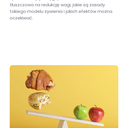
tłuszczowa na redukcję wagi, jakie są zasady
takiego modelu żywienia i jakich efektów można
oczekiwać.
Dieta białkowo-tłuszczowa – zasady, możliwe efekty i jadłospis