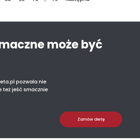
smaczne może być
eta.pl pozwala nie
e też jeść smacznie
Zamów dietę