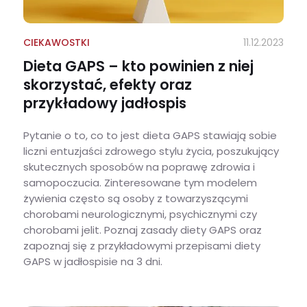
CIEKAWOSTKI
11.12.2023
Dieta GAPS – kto powinien z niej
skorzystać, efekty oraz
przykładowy jadłospis
Pytanie o to, co to jest dieta GAPS stawiają sobie
liczni entuzjaści zdrowego stylu życia, poszukujący
skutecznych sposobów na poprawę zdrowia i
samopoczucia. Zinteresowane tym modelem
żywienia często są osoby z towarzyszącymi
chorobami neurologicznymi, psychicznymi czy
chorobami jelit. Poznaj zasady diety GAPS oraz
zapoznaj się z przykładowymi przepisami diety
GAPS w jadłospisie na 3 dni.
Dieta GAPS – kto powinien z niej skorzystać, efekty oraz przykładowy jadłospis