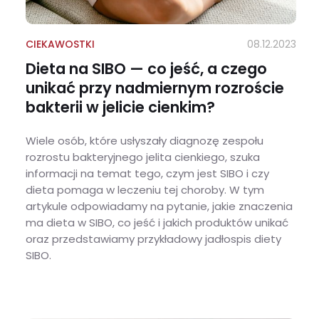
CIEKAWOSTKI
08.12.2023
Dieta na SIBO — co jeść, a czego
unikać przy nadmiernym rozroście
bakterii w jelicie cienkim?
Wiele osób, które usłyszały diagnozę zespołu
rozrostu bakteryjnego jelita cienkiego, szuka
informacji na temat tego, czym jest SIBO i czy
dieta pomaga w leczeniu tej choroby. W tym
artykule odpowiadamy na pytanie, jakie znaczenia
ma dieta w SIBO, co jeść i jakich produktów unikać
oraz przedstawiamy przykładowy jadłospis diety
SIBO.
Dieta na SIBO — co jeść, a czego unikać przy nadmiernym rozroście bakterii w jelicie cienkim?