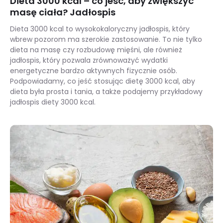
Dieta 3000 kcal – co jeść, aby zwiększyć
masę ciała? Jadłospis
Dieta 3000 kcal to wysokokaloryczny jadłospis, który
wbrew pozorom ma szerokie zastosowanie. To nie tylko
dieta na masę czy rozbudowę mięśni, ale również
jadłospis, który pozwala zrównoważyć wydatki
energetyczne bardzo aktywnych fizycznie osób.
Podpowiadamy, co jeść stosując dietę 3000 kcal, aby
dieta była prosta i tania, a także podajemy przykładowy
jadłospis diety 3000 kcal.
Dieta 3000 kcal – co jeść, aby zwiększyć masę ciała? Jadłospis