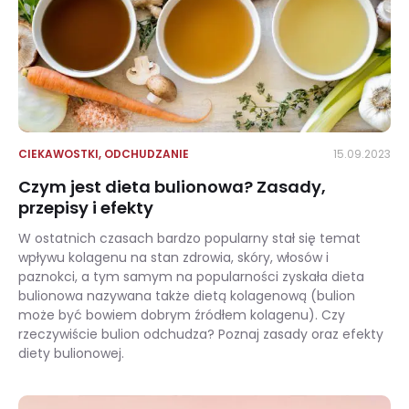
CIEKAWOSTKI
,
ODCHUDZANIE
15.09.2023
Czym jest dieta bulionowa? Zasady,
przepisy i efekty
W ostatnich czasach bardzo popularny stał się temat
wpływu kolagenu na stan zdrowia, skóry, włosów i
paznokci, a tym samym na popularności zyskała dieta
bulionowa nazywana także dietą kolagenową (bulion
może być bowiem dobrym źródłem kolagenu). Czy
rzeczywiście bulion odchudza? Poznaj zasady oraz efekty
diety bulionowej.
Czym jest dieta bulionowa? Zasady, przepisy i efekty