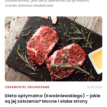
zaobserwować, jeśli dieta okienkowa lub jej wariant,
została dobrana niewłaściwie.
Dieta okienkowa – co to takiego? Zasady, efekty, rodzaje
CIEKAWOSTKI
,
ODCHUDZANIE
16.08.2023
Dieta optymalna (Kwaśniewskiego) – jakie
są jej założenia? Mocne i słabe strony