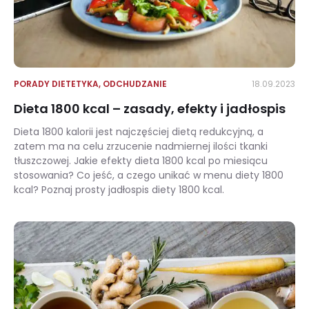
PORADY DIETETYKA
,
ODCHUDZANIE
18.09.2023
Dieta 1800 kcal – zasady, efekty i jadłospis
Dieta 1800 kalorii jest najczęściej dietą redukcyjną, a
zatem ma na celu zrzucenie nadmiernej ilości tkanki
tłuszczowej. Jakie efekty dieta 1800 kcal po miesiącu
stosowania? Co jeść, a czego unikać w menu diety 1800
kcal? Poznaj prosty jadłospis diety 1800 kcal.
Dieta 1800 kcal – zasady, efekty i jadłospis