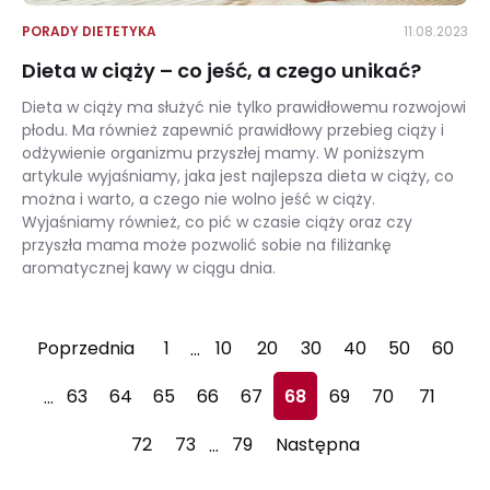
PORADY DIETETYKA
11.08.2023
Dieta w ciąży – co jeść, a czego unikać?
Dieta w ciąży ma służyć nie tylko prawidłowemu rozwojowi
płodu. Ma również zapewnić prawidłowy przebieg ciąży i
odżywienie organizmu przyszłej mamy. W poniższym
artykule wyjaśniamy, jaka jest najlepsza dieta w ciąży, co
można i warto, a czego nie wolno jeść w ciąży.
Wyjaśniamy również, co pić w czasie ciąży oraz czy
przyszła mama może pozwolić sobie na filiżankę
aromatycznej kawy w ciągu dnia.
Dieta w ciąży – co jeść, a czego unikać?
Poprzednia
1
10
20
30
40
50
60
…
63
64
65
66
67
68
69
70
71
…
72
73
79
Następna
…