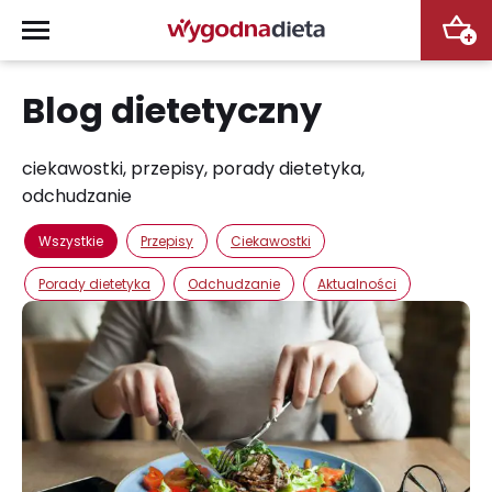
+
Blog dietetyczny
ciekawostki, przepisy, porady dietetyka,
odchudzanie
Wszystkie
Przepisy
Ciekawostki
Porady dietetyka
Odchudzanie
Aktualności