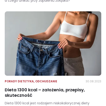
a czego unikać przy zapaleniu żołądka?
Jaka dieta przy zapaleniu żołądka będzie najlepsza? Produkty zalecane i przeciwwskazane
PORADY DIETETYKA
,
ODCHUDZANIE
30.08.2023
Dieta 1300 kcal – założenia, przepisy,
skuteczność
Dieta 1300 kcal jest rodzajem niskokalorycznej diety