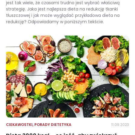
jest tak wiele, że czasami trudno jest wybrać właściwą
strategię. Jaka jest najlepsza dieta na redukcję tkanki
tłuszczowej i jak może wyglądać przykładowa dieta na
redukcję? Odpowiadamy w poniższym tekście.
Dieta na redukcję – zasady, zalecenia i jadłospis. Jak zdrowo zrzucić wagę?
CIEKAWOSTKI
,
PORADY DIETETYKA
11.09.2023