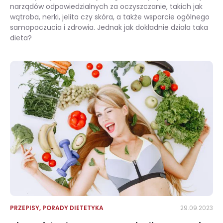
narządów odpowiedzialnych za oczyszczanie, takich jak
wątroba, nerki, jelita czy skóra, a także wsparcie ogólnego
samopoczucia i zdrowia. Jednak jak dokładnie działa taka
dieta?
Dieta oczyszczająca – czy faktycznie pomaga pozbyć się toksyn z organizmu? Założenia i jadłospis
PRZEPISY
,
PORADY DIETETYKA
29.09.2023