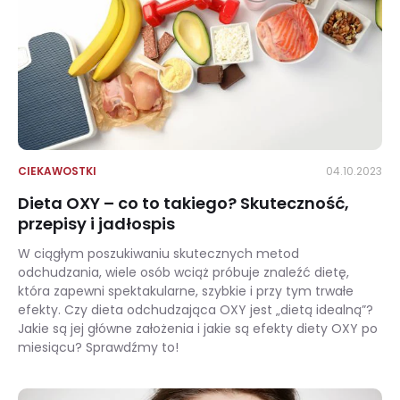
CIEKAWOSTKI
04.10.2023
Dieta OXY – co to takiego? Skuteczność,
przepisy i jadłospis
W ciągłym poszukiwaniu skutecznych metod
odchudzania, wiele osób wciąż próbuje znaleźć dietę,
która zapewni spektakularne, szybkie i przy tym trwałe
efekty. Czy dieta odchudzająca OXY jest „dietą idealną”?
Jakie są jej główne założenia i jakie są efekty diety OXY po
miesiącu? Sprawdźmy to!
Dieta OXY – co to takiego? Skuteczność, przepisy i jadłospis