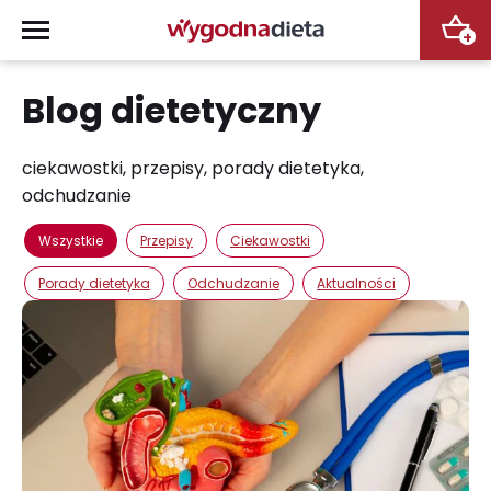
+
Blog dietetyczny
ciekawostki, przepisy, porady dietetyka,
odchudzanie
Wszystkie
Przepisy
Ciekawostki
Porady dietetyka
Odchudzanie
Aktualności