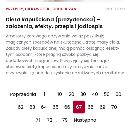
PRZEPISY
,
CIEKAWOSTKI
,
ODCHUDZANIE
20.09.2023
Dieta kapuściana (prezydencka) –
założenia, efekty, przepis i jadłospis
Amatorzy zdrowego odżywiania wciąż poszukują
magicznych sposobów na skuteczną utratę masy ciała.
Zasady diety kapuścianej mają pomóc osiągnąć efekty
tym osobom, które pragną szybko pozbyć się
dodatkowych kilogramów. Przyjrzyjmy się temu, jak
stosować dietę kapuścianą i czy faktycznie może
przyczynić się ona do uzyskania oczekiwanych rezultatów.
Dieta kapuściana (prezydencka) – założenia, efekty, przepis i jadłospis
Poprzednia
1
10
20
30
40
50
60
…
62
63
64
65
66
67
68
69
70
…
71
72
79
Następna
…