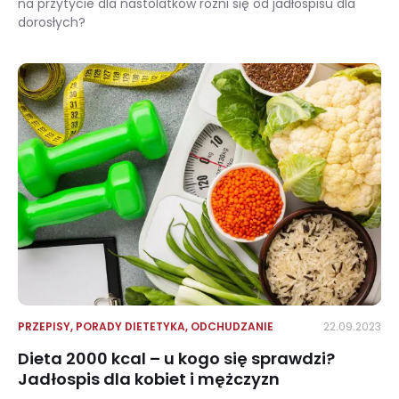
na przytycie dla nastolatków różni się od jadłospisu dla
dorosłych?
Dieta na przytycie, czyli co jeść, aby przybrać na wadze?
PRZEPISY
,
PORADY DIETETYKA
,
ODCHUDZANIE
22.09.2023
Dieta 2000 kcal – u kogo się sprawdzi?
Jadłospis dla kobiet i mężczyzn