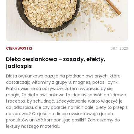
CIEKAWOSTKI
08.11.2023
Dieta owsiankowa – zasady, efekty,
jadłospis
Dieta owsiankowa bazuje na płatkach owsianych, które
dostarczają witaminy z grupy B, magnez, potas i cynk.
Płatki owsiane są odżywcze, zatem wydawać by się
mogło, że dieta owsiankowa to idealny sposób na zdrowie
i recepta, by schudnąć. Zdecydowanie warto włączyć je
do jadłospisu, ale czy oparcie na nich całej diety to przepis
na zdrowie? Co jeść na diecie owsiankowej, a jakich
produktów unikać komponując posiłki? Zapraszamy do
lektury naszego materiału!
Dieta owsiankowa – zasady, efekty, jadłospis