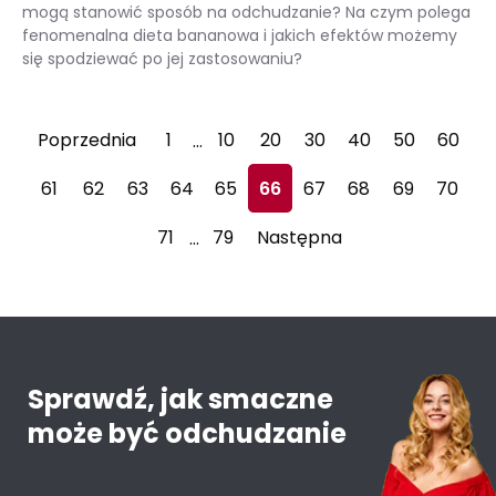
mogą stanowić sposób na odchudzanie? Na czym polega
fenomenalna dieta bananowa i jakich efektów możemy
się spodziewać po jej zastosowaniu?
Dieta bananowa – na czym polega oraz jakie daje efekty?
Poprzednia
1
10
20
30
40
50
60
…
61
62
63
64
65
66
67
68
69
70
71
79
Następna
…
Sprawdź, jak smaczne
może być odchudzanie