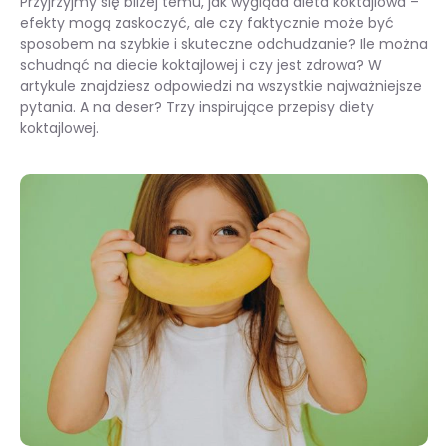
Przyjrzyjmy się bliżej temu, jak wygląda dieta koktajlowa –
efekty mogą zaskoczyć, ale czy faktycznie może być
sposobem na szybkie i skuteczne odchudzanie? Ile można
schudnąć na diecie koktajlowej i czy jest zdrowa? W
artykule znajdziesz odpowiedzi na wszystkie najważniejsze
pytania. A na deser? Trzy inspirujące przepisy diety
koktajlowej.
Dieta koktajlowa – zasady, efekty oraz jadłospis