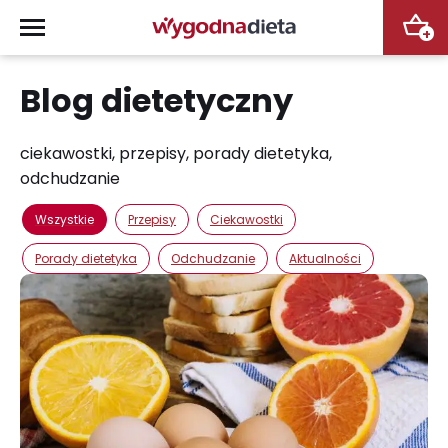
+
Blog dietetyczny
ciekawostki, przepisy, porady dietetyka,
odchudzanie
Wszystkie
Przepisy
Ciekawostki
Porady dietetyka
Odchudzanie
Aktualności