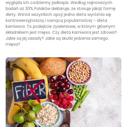
wygląda ich codzienny jadłospis. Według najnowszych
badań aż 30% Polaków deklaruje, że stosuje jakąś formę
diety. Wśród wszystkich opcji jedna dieta wyróżnia się
kontrowersyjnością i rosnącą popularnością – dieta
karniwora. To podejście żywieniowe, w którym głównym
składnikiem jest mięso. Czy dieta karniwora jest zdrowa?
Jakie są jej zasady? Jakie są skutki jedzenia samego
mięsa?
Dieta karniwora – zasady i potencjalne skutki jedzenia wyłącznie mięsa