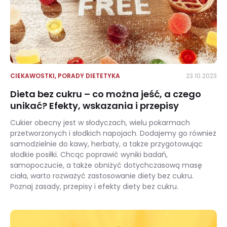
CIEKAWOSTKI
,
PORADY DIETETYKA
23.10.2023
Dieta bez cukru – co można jeść, a czego
unikać? Efekty, wskazania i przepisy
Cukier obecny jest w słodyczach, wielu pokarmach
przetworzonych i słodkich napojach. Dodajemy go również
samodzielnie do kawy, herbaty, a także przygotowując
słodkie posiłki. Chcąc poprawić wyniki badań,
samopoczucie, a także obniżyć dotychczasową masę
ciała, warto rozważyć zastosowanie diety bez cukru.
Poznaj zasady, przepisy i efekty diety bez cukru.
Dieta bez cukru – co można jeść, a czego unikać? Efekty, wskazania i przepisy