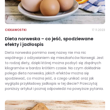
CIEKAWOSTKI
17.11.2023
Dieta norweska – co jeść, spodziewane
efekty i jadłospis
Dieta norweska pomimo swej nazwy nie ma nic
wspólnego z odżywianiem się mieszkańców Norwegii. Jest
to rodzaj diety, dzięki której można pozbyć się zbędnych
kilogramów w bardzo krótkim czasie. Na czym dokładnie
polega dieta norweska, jakich efektów można się
spodziewać, co można jeść, a czego unikać oraz jak
wygląda przykładowy jadłospis w tej diecie? Przeczytaj
poniższy artykuł i poznaj odpowiedzi na powyższe pytania.
Dieta norweska – co jeść, spodziewane efekty i jadłospis