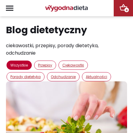
+
Blog dietetyczny
ciekawostki, przepisy, porady dietetyka,
odchudzanie
Wszystkie
Przepisy
Ciekawostki
Porady dietetyka
Odchudzanie
Aktualności