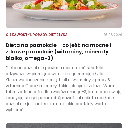
CIEKAWOSTKI
,
PORADY DIETETYKA
16.06.2026
Dieta na paznokcie – co jeść na mocne i
zdrowe paznokcie (witaminy, minerały,
białko, omega-3)
Dieta na paznokcie powinna dostarczać składniki
odżywcze wspierające wzrost i regenerację płytki.
Kluczowe znaczenie mają: białko, witaminy z grupy B,
witamina C oraz minerały, takie jak cynk i żelazo. Warto
także zadbać o źródła kwasów omega-3, które poprawiają
kondycję skóry i paznokci. Sprawdź, jaka dieta na słabe
paznokcie jest najlepsza, oraz jakie produkty warto
wybierać.
Dieta na paznokcie – co jeść na mocne i zdrowe paznokcie (witaminy, minerały, białko, omega-3)