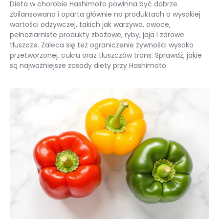
Dieta w chorobie Hashimoto powinna być dobrze
zbilansowana i oparta głównie na produktach o wysokiej
wartości odżywczej, takich jak warzywa, owoce,
pełnoziarniste produkty zbożowe, ryby, jaja i zdrowe
tłuszcze. Zaleca się też ograniczenie żywności wysoko
przetworzonej, cukru oraz tłuszczów trans. Sprawdź, jakie
są najważniejsze zasady diety przy Hashimoto.
Dieta w chorobie Hashimoto – zasady. Co jeść, a czego unikać przy chorobie Hashimoto?