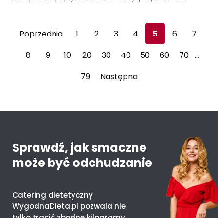
Czego oczekujemy od żywności? Zobacz, co mówi ten raport
Poprzednia
1
2
3
4
5
6
7
8
9
10
20
30
40
50
60
70
…
79
Następna
Sprawdź, jak smaczne
może być odchudzanie
Catering dietetyczny
WygodnaDieta.pl pozwala nie
tylko tracić zbędne kilogramy,