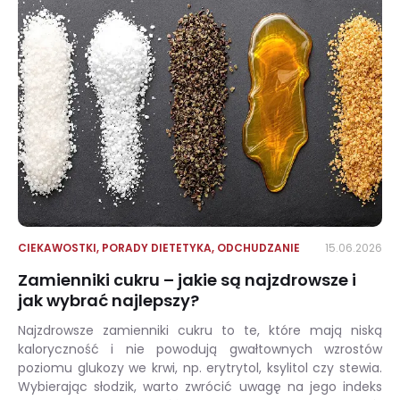
CIEKAWOSTKI
,
PORADY DIETETYKA
,
ODCHUDZANIE
15.06.2026
Zamienniki cukru – jakie są najzdrowsze i
jak wybrać najlepszy?
Najzdrowsze zamienniki cukru to te, które mają niską
kaloryczność i nie powodują gwałtownych wzrostów
poziomu glukozy we krwi, np. erytrytol, ksylitol czy stewia.
Wybierając słodzik, warto zwrócić uwagę na jego indeks