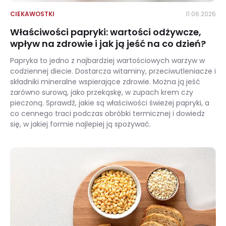
CIEKAWOSTKI
11.06.2026
Właściwości papryki: wartości odżywcze,
wpływ na zdrowie i jak ją jeść na co dzień?
Papryka to jedno z najbardziej wartościowych warzyw w
codziennej diecie. Dostarcza witaminy, przeciwutleniacze i
składniki mineralne wspierające zdrowie. Można ją jeść
zarówno surową, jako przekąskę, w zupach krem czy
pieczoną. Sprawdź, jakie są właściwości świeżej papryki, a
co cennego traci podczas obróbki termicznej i dowiedz
się, w jakiej formie najlepiej ją spożywać.
Właściwości papryki: wartości odżywcze, wpływ na zdrowie i jak ją jeść na co dzień?