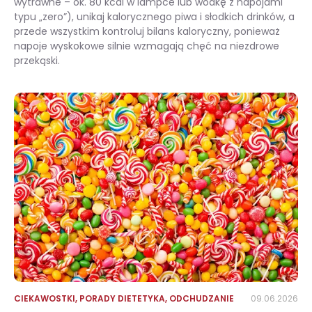
wytrawne – ok. 80 kcal w lampce lub wódkę z napojami
typu „zero”), unikaj kalorycznego piwa i słodkich drinków, a
przede wszystkim kontroluj bilans kaloryczny, ponieważ
napoje wyskokowe silnie wzmagają chęć na niezdrowe
przekąski.
Alkohol na diecie: czy można pić, ile ma kalorii i jak nie zepsuć efektów odchudzania?
CIEKAWOSTKI
,
PORADY DIETETYKA
,
ODCHUDZANIE
09.06.2026