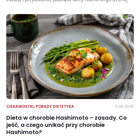
Dla kogo dieta niskokaloryczna? Zasady, przeciwwskazania i przykładowy jadłospis
CIEKAWOSTKI
,
PORADY DIETETYKA
11.06.2026
Dieta w chorobie Hashimoto – zasady. Co
jeść, a czego unikać przy chorobie
Hashimoto?