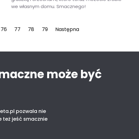
we własnym domu. Smacznego!
Przepis na fit pizzę z kozim serem, gruszką, rukolą i orzechami włoskimi na spodzie z ciecierzycy i kalafiora
76
77
78
79
Następna
smaczne może być
eta.pl pozwala nie
e też jeść smacznie