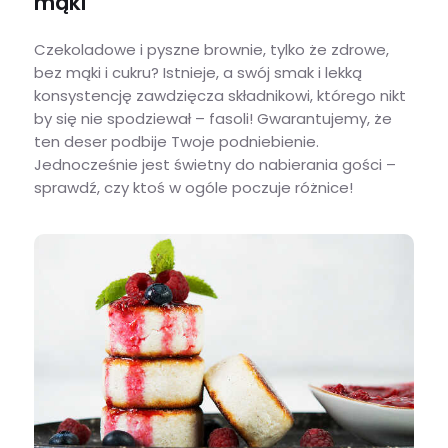
mąki
Czekoladowe i pyszne brownie, tylko że zdrowe,
bez mąki i cukru? Istnieje, a swój smak i lekką
konsystencję zawdzięcza składnikowi, którego nikt
by się nie spodziewał – fasoli! Gwarantujemy, że
ten deser podbije Twoje podniebienie.
Jednocześnie jest świetny do nabierania gości –
sprawdź, czy ktoś w ogóle poczuje różnice!
Przepis na fasolowe brownie bez mąki