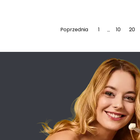
Przepis na łazanki z grzybami
Poprzednia
1
10
20
…