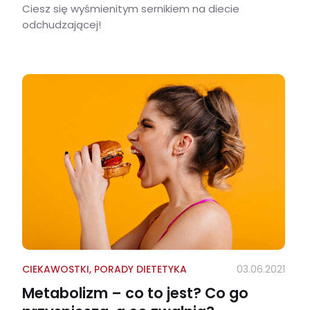
Ciesz się wyśmienitym sernikiem na diecie
odchudzającej!
Przepis na lekki i prosty serniczek
CIEKAWOSTKI
,
PORADY DIETETYKA
03.06.2021
Metabolizm – co to jest? Co go