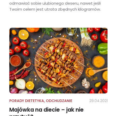
odmawiać sobie ulubionego deseru, nawet jeśli
Twoim celem jest utrata zbędnych kilogramów.
Przepis na fit sernik z jagodami
PORADY DIETETYKA
,
ODCHUDZANIE
29.04.2021
Majówka na diecie – jak nie