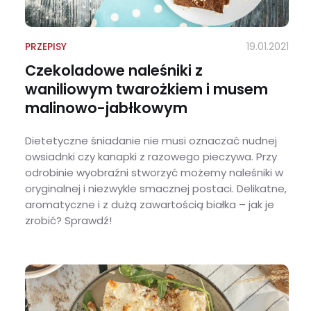
PRZEPISY
19.01.2021
Czekoladowe naleśniki z
waniliowym twarożkiem i musem
malinowo-jabłkowym
Dietetyczne śniadanie nie musi oznaczać nudnej
owsiadnki czy kanapki z razowego pieczywa. Przy
odrobinie wyobraźni stworzyć możemy naleśniki w
oryginalnej i niezwykle smacznej postaci. Delikatne,
aromatyczne i z dużą zawartością białka – jak je
zrobić? Sprawdź!
Czekoladowe naleśniki z waniliowym twarożkiem i musem malinowo-jabłkowym