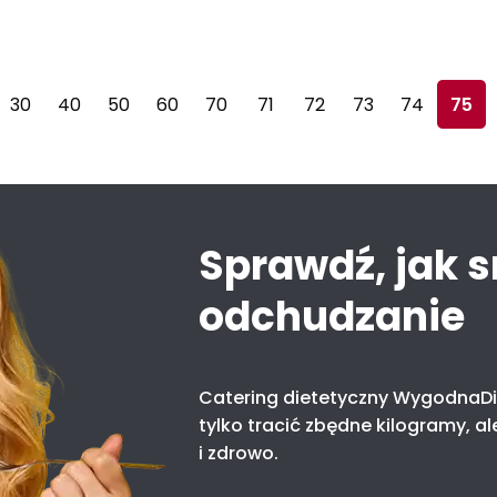
Dieta antycellulitowa – co jeść, a czego unikać?
30
40
50
60
70
71
72
73
74
75
Sprawdź, jak 
odchudzanie
Catering dietetyczny WygodnaDi
tylko tracić zbędne kilogramy, al
i zdrowo.