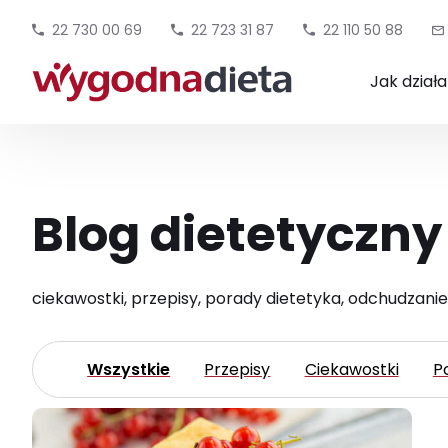
22 730 00 69
22 723 31 87
22 110 50 88
Jak dział
Blog dietetyczny
ciekawostki, przepisy, porady dietetyka, odchudzanie
Wszystkie
Przepisy
Ciekawostki
P