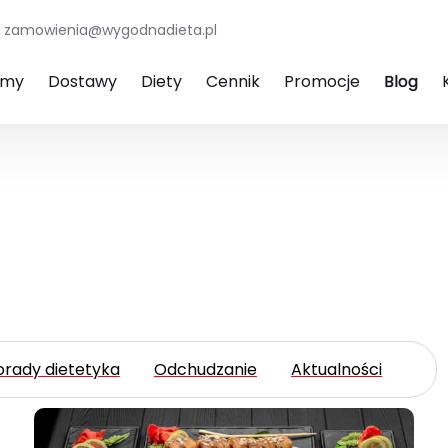
zamowienia@wygodnadieta.pl
amy
Dostawy
Diety
Cennik
Promocje
Blog
orady dietetyka
Odchudzanie
Aktualności