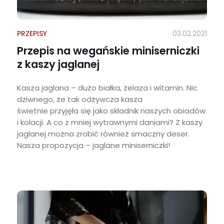
PRZEPISY
03.02.2021
Przepis na wegańskie miniserniczki
z kaszy jaglanej
Kasza jaglana – dużo białka, żelaza i witamin. Nic
dziwnego, że tak odżywcza kasza
świetnie przyjęła się jako składnik naszych obiadów
i kolacji. A co z mniej wytrawnymi daniami? Z kaszy
jaglanej można zrobić również smaczny deser.
Nasza propozycja – jaglane miniserniczki!
Przepis na wegańskie miniserniczki z kaszy jaglanej