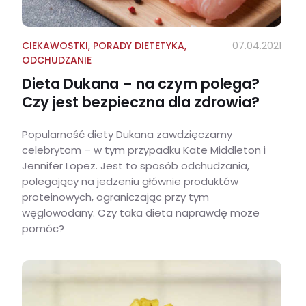
CIEKAWOSTKI
,
PORADY DIETETYKA
,
07.04.2021
ODCHUDZANIE
Dieta Dukana – na czym polega?
Czy jest bezpieczna dla zdrowia?
Popularność diety Dukana zawdzięczamy
celebrytom – w tym przypadku Kate Middleton i
Jennifer Lopez. Jest to sposób odchudzania,
polegający na jedzeniu głównie produktów
proteinowych, ograniczając przy tym
węglowodany. Czy taka dieta naprawdę może
pomóc?
Dieta Dukana – na czym polega? Czy jest bezpieczna dla zdrowia?