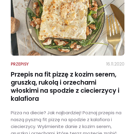
PRZEPISY
16.11.2020
Przepis na fit pizzę z kozim serem,
gruszką, rukolą i orzechami
włoskimi na spodzie z ciecierzycy i
kalafiora
Pizza na diecie? Jak najbardziej! Poznaj przepis na
naszą pyszną fit pizzę na spodzie z kalafiora i
ciecierzycy. Wyśmienite danie z kozim serem,
gruszką i orzechami, które teraz możecie zrobić